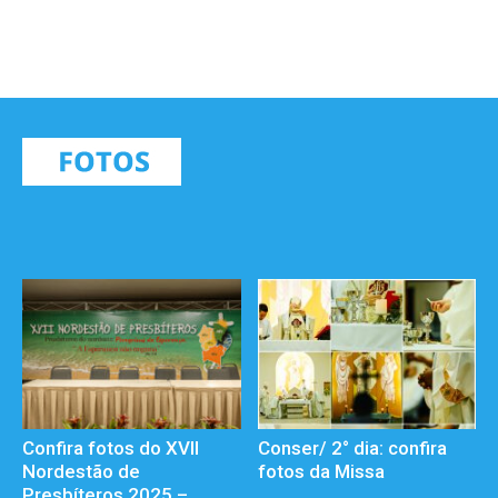
Confira fotos do XVII
Conser/ 2° dia: confira
Nordestão de
fotos da Missa
Presbíteros 2025 –