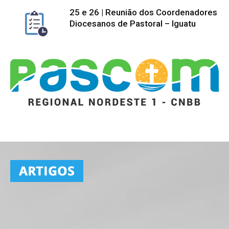
25 e 26 | Reunião dos Coordenadores
Diocesanos de Pastoral – Iguatu